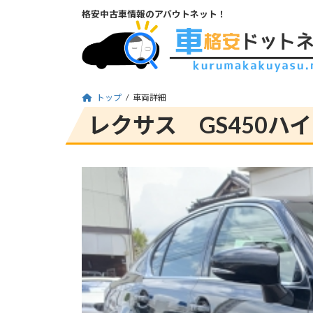
コ
ナ
格安中古車情報のアバウトネット！
ン
ビ
テ
ゲ
ン
ー
ツ
シ
へ
ョ
トップ
車両詳細
ス
ン
レクサス GS450
ハイ
キ
に
ッ
移
プ
動