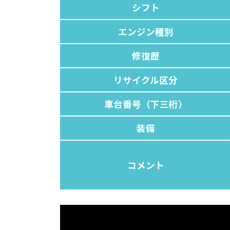
シフト
エンジン種別
修復歴
リサイクル区分
車台番号（下三桁）
装備
コメント