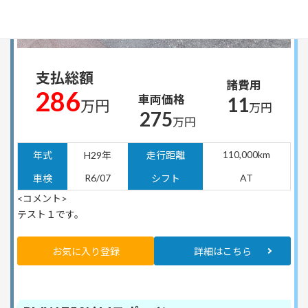
支払総額
諸費用
286
車両価格
11
万円
万円
275
万円
110,000km
年式
H29年
走行距離
R6/07
AT
車検
シフト
<コメント>
テスト１です。
お気に入り登録
詳細はこちら