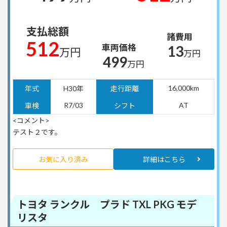
支払総額
諸費用
512
車両価格
13
万円
万円
499
万円
16,000km
年式
H30年
走行距離
R7/03
AT
車検
シフト
<コメント>
テスト２です。
お気に入り済み
詳細はこちら
トヨタ ランクル プラド TXL PKG モデ
リスタ